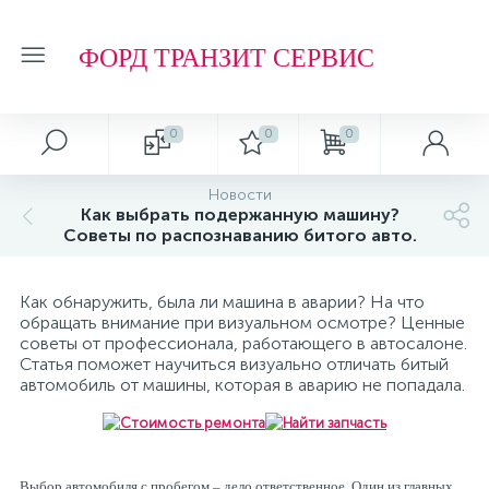
ФОРД ТРАНЗИТ СЕРВИС
0
0
0
Автосервис
О магазине
Обзоры и советы
Т.О. ФОРД ТРАНЗИТ
Новости
Как выбрать подержанную машину?
Ремонт подвески и ходовой части
Отзывы о компании
Обзоры
Фильтр МАСЛЯНЫЙ
Советы по распознаванию битого авто.
Ремонт агрегатов
Рейтинг
Фильтр ТОПЛИВНЫЙ
Как обнаружить, была ли машина в аварии? На что
обращать внимание при визуальном осмотре? Ценные
советы от профессионала, работающего в автосалоне.
Кузовные работы
Технологии
Фильтр ВОЗДУШНЫЙ
Статья поможет научиться визуально отличать битый
автомобиль от машины, которая в аварию не попадала.
Плановое Т.О.
Фильтр САЛОННЫЙ
Выбор автомобиля с пробегом – дело ответственное. Один из главных