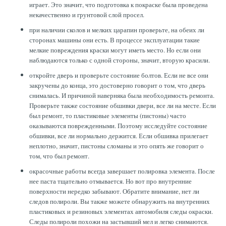
играет. Это значит, что подготовка к покраске была проведена
ТОРМОЗНЫЕ ДИСКИ
некачественно и грунтовой слой просел.
при наличии сколов и мелких царапин проверьте, на обеих ли
сторонах машины они есть. В процессе эксплуатации такие
мелкие повреждения краски могут иметь место. Но если они
наблюдаются только с одной стороны, значит, вторую красили.
откройте дверь и проверьте состояние болтов. Если не все они
закручены до конца, это достоверно говорит о том, что дверь
снималась. И причиной наверняка была необходимость ремонта.
Проверьте также состояние обшивки двери, все ли на месте. Если
был ремонт, то пластиковые элементы (пистоны) часто
оказываются поврежденными. Поэтому исследуйте состояние
обшивки, все ли нормально держится. Если обшивка прилегает
неплотно, значит, пистоны сломаны и это опять же говорит о
том, что был ремонт.
окрасочные работы всегда завершает полировка элемента. После
нее паста тщательно отмывается. Но вот про внутренние
поверхности нередко забывают. Обратите внимание, нет ли
следов полироли. Вы также можете обнаружить на внутренних
пластиковых и резиновых элементах автомобиля следы окраски.
Следы полироли похожи на застывший мел и легко снимаются.