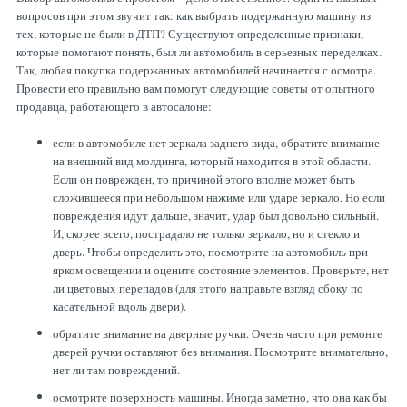
Рулевая система
Масло МОТОРНОЕ
вопросов при этом звучит так: как выбрать подержанную машину из
тех, которые не были в ДТП? Существуют определенные признаки,
которые помогают понять, был ли автомобиль в серьезных переделках.
Топливная система
МАСЛО ТРАНСМИССИОННОЕ
Так, любая покупка подержанных автомобилей начинается с осмотра.
Провести его правильно вам помогут следующие советы от опытного
продавца, работающего в автосалоне:
Тормозная система
ТОРМОЗНАЯ ЖИДКОСТЬ
если в автомобиле нет зеркала заднего вида, обратите внимание
на внешний вид молдинга, который находится в этой области.
Если он поврежден, то причиной этого вполне может быть
Автоэлектрика
АНТИФРИЗ
сложившееся при небольшом нажиме или ударе зеркало. Но если
повреждения идут дальше, значит, удар был довольно сильный.
И, скорее всего, пострадало не только зеркало, но и стекло и
ПРИВОДНОЙ РЕМЕНЬ
дверь. Чтобы определить это, посмотрите на автомобиль при
ярком освещении и оцените состояние элементов. Проверьте, нет
ли цветовых перепадов (для этого направьте взгляд сбоку по
РОЛИКИ
касательной вдоль двери).
обратите внимание на дверные ручки. Очень часто при ремонте
дверей ручки оставляют без внимания. Посмотрите внимательно,
ТОРМОЗНЫЕ КОЛОДКИ
нет ли там повреждений.
осмотрите поверхность машины. Иногда заметно, что она как бы