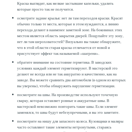
Краска выглядит, как мелкие застывшие капельки, удалить
которые просто так не получится.
осмотрите задние крылья: нет ли там переходов краски. Красят
обычно только те места, которые в этом нуждаются, а линию
перехода делают в наименее заметной зоне. На боковинах этих
местом является область закрытия дверей. Пощупайте эту зону,
нет ли там шероховатостей? Визуально вы также обнаружите,
что в этой области старая краска отличается от новой и
присутствует эффект так называемой «шагрени».
обратите внимание на состояние герметика. В заводских
условиях каждый элемент герметизируют. В мастерской это
делают не всегда или не так аккуратно и качественно, как на
заводе. Вы можете сравнить два автомобиля (в одном из которых
вы уверены), чтобы обнаружить нарушение герметизации.
посмотрите на швы. На производстве используют точечную
сварку, которая оставляет ровные и аккуратные швы. В
мастерской невозможно повторить такие швы. Если элемент
заменялся, то швы будут небезупречными, и вы это заметите.
посмотрите на нишу для запасного колеса. Кузовщики и маляры
часто оставляют такие элементы нетронутыми, стараясь