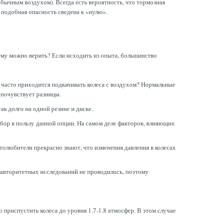
обычным воздухом). Всегда есть вероятность, что тормозная
о подобная опасность сведена к «нулю».
ему можно верить? Если исходить из опыта, большинство
к часто приходится подкачивать колеса с воздухом? Нормальные
 почувствует разницы.
ак долго на одной резине и диске.
выбор в пользу данной опции. На самом деле факторов, влияющих
толюбители прекрасно знают, что изменения давления в колесах
о авторитетных исследований не проводилось, поэтому
 приспустить колеса до уровня 1.7-1.8 атмосфер. В этом случае