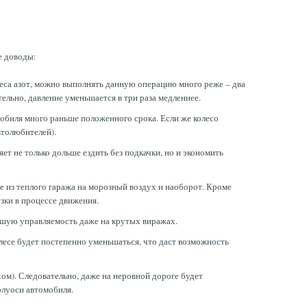
е доводы:
леса азот, можно выполнять данную операцию много реже – два
тельно, давление уменьшается в три раза медленнее.
мобиля много раньше положенного срока. Если же колесо
втолюбителей).
яет не только дольше ездить без подкачки, но и экономить
де из теплого гаража на морозный воздух и наоборот. Кроме
зки в процессе движения.
чшую управляемость даже на крутых виражах.
олесе будет постепенно уменьшаться, что даст возможность
хом). Следовательно, даже на неровной дороге будет
олуоси автомобиля.