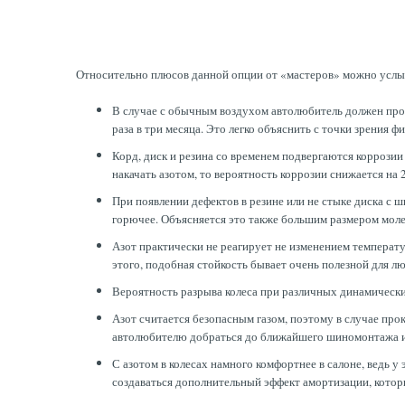
Относительно плюсов данной опции от «мастеров» можно услы
В случае с обычным воздухом автолюбитель должен прове
раза в три месяца. Это легко объяснить с точки зрения 
Корд, диск и резина со временем подвергаются коррозии
накачать азотом, то вероятность коррозии снижается на 
При появлении дефектов в резине или не стыке диска с ш
горючее. Объясняется это также большим размером молек
Азот практически не реагирует не изменением температу
этого, подобная стойкость бывает очень полезной для л
Вероятность разрыва колеса при различных динамически
Азот считается безопасным газом, поэтому в случае прок
автолюбителю добраться до ближайшего шиномонтажа и 
С азотом в колесах намного комфортнее в салоне, ведь 
создаваться дополнительный эффект амортизации, кото