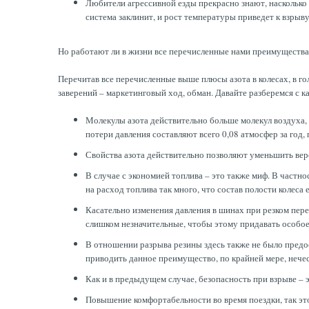
Любители агрессивной езды прекрасно знают, насколько 
система заклинит, и рост температуры приведет к взрыву
Но работают ли в жизни все перечисленные нами преимущества
Перечитав все перечисленные выше плюсы азота в колесах, в 
заверений – маркетинговый ход, обман. Давайте разберемся с 
Молекулы азота действительно больше молекул воздуха,
потери давления составляют всего 0,08 атмосфер за год
Свойства азота действительно позволяют уменьшить вероя
В случае с экономией топлива – это также миф. В частно
на расход топлива так много, что состав полости колеса 
Касательно изменения давления в шинах при резком пере
слишком незначительные, чтобы этому придавать особое
В отношении разрыва резины здесь также не было предос
приводить данное преимущество, по крайней мере, нече
Как и в предыдущем случае, безопасность при взрыве – э
Повышение комфортабельности во время поездки, так это 