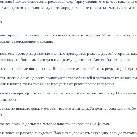
опасной может оказаться агрессивная езда (при условии, что колеса накачаны 
 имеющегося в составе воздуха кислорода. Если же колеса накачаны азотом, т
?
голову пробираются сомнения по поводу этих утверждений. Можно ли этому вс
каждым утверждением отдельно:
 поэтому проверять давление в шинах приходится реже. С другой стороны, ка
, поэтому особого смысла в данном преимуществе нет. Автолюбитель просто не
тность появления коррозии. Но на практике автолюбитель редко когда ездит т
сти, именно он чаще всего привлекает автолюбителей и заставляет их делать 
если и влияет, то на тысячные проценты от реального потребления.
паде температур – это в большей части миф и маркетинговый ход. Опытные ав
 значение.
тавлено никаких доказательств – все это домыслы. За долгие годы каких-либ
стно.
то все больше домыслы, чем реальность, основанная на фактах.
и вовсе из разряда анекдотов. Зачем так усложнять ситуацию, если достаточно