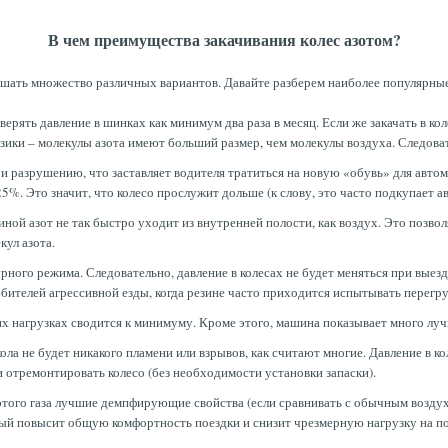
В чем преимущества закачивания колес азотом?
шать множество различных вариантов. Давайте разберем наиболее популярны
рять давление в шинках как минимум два раза в месяц. Если же закачать в ко
физики – молекулы азота имеют больший размер, чем молекулы воздуха. Следова
 и разрушению, что заставляет водителя тратиться на новую «обувь» для авто
25%. Это значит, что колесо прослужит дольше (к слову, это часто подкупает а
иной азот не так быстро уходит из внутренней полости, как воздух. Это позвол
ул азота.
рного режима. Следовательно, давление в колесах не будет меняться при выез
юбителей агрессивной езды, когда резине часто приходится испытывать перегру
х нагрузках сводится к минимуму. Кроме этого, машина показывает много лу
ола не будет никакого пламени или взрывов, как считают многие. Давление в к
отремонтировать колесо (без необходимости установки запаски).
у этого газа лучшие демпфирующие свойства (если сравнивать с обычным возду
рый повысит общую комфортность поездки и снизит чрезмерную нагрузку на п