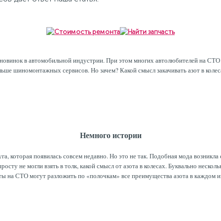
 новинок в автомобильной индустрии. При этом многих автолюбителей на СТО 
ьше шиномонтажных сервисов. Но зачем? Какой смысл закачивать азот в колес
Немного истории
уга, которая появилась совсем недавно. Но это не так. Подобная мода возникла 
осту не могли взять в толк, какой смысл от азота в колесах. Буквально несколь
ты на СТО могут разложить по «полочкам» все преимущества азота в каждом из