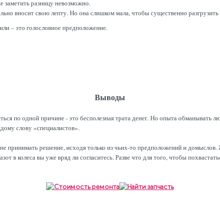
же заметить разницу невозможно.
тельно вносит свою лепту. Но она слишком мала, чтобы существенно разгрузит
рили – это голословное предположение.
Выводы
ться по одной причине - это бесполезная трата денег. Но опыта обманывать 
дому слову «специалистов».
 не принимать решение, исходя только из чьих-то предположений и домыслов.
зот в колеса вы уже вряд ли согласитесь. Разве что для того, чтобы похваста