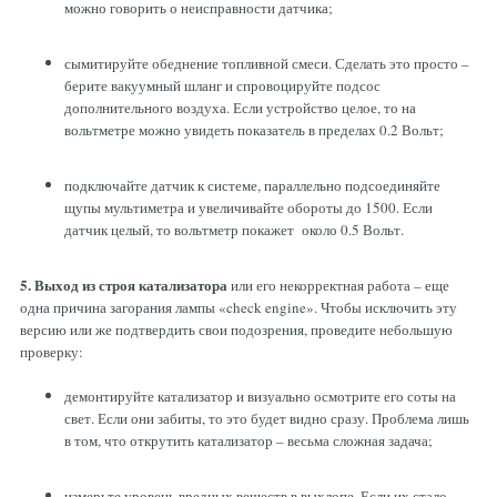
можно говорить о неисправности датчика;
сымитируйте обеднение топливной смеси. Сделать это просто –
берите вакуумный шланг и спровоцируйте подсос
дополнительного воздуха. Если устройство целое, то на
вольтметре можно увидеть показатель в пределах 0.2 Вольт;
подключайте датчик к системе, параллельно подсоединяйте
щупы мультиметра и увеличивайте обороты до 1500. Если
датчик целый, то вольтметр покажет около 0.5 Вольт.
5. Выход из строя катализатора
или его некорректная работа – еще
одна причина загорания лампы «check engine». Чтобы исключить эту
версию или же подтвердить свои подозрения, проведите небольшую
проверку:
демонтируйте катализатор и визуально осмотрите его соты на
свет. Если они забиты, то это будет видно сразу. Проблема лишь
в том, что открутить катализатор – весьма сложная задача;
измерьте уровень вредных веществ в выхлопе. Если их стало