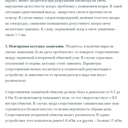
engine» может загореться при разрушении изолятора на свече,
нарушении целостности зазора, проблемах с появлением искры. В такой
ситуации единственный выход - выкрутить свечи и произвести их
осмотр. В случае явных следов повреждений, наличии толстого нагара
на электродах, снижении (повышении) допустимого зазора свечу
желательно заменить. К слову, нормальный зазор в свече зажигания –
около 1.3 мм.
3. Неисправна катушка зажигания.
Убедитесь, в наличии икры на
свечах зажигания. Если здесь проблем нет, то измерьте сопротивление
между первичной и вторичной обмоткой узла. В случае серьезных
отклонений от нормы, катушку стоит заменить. Параметры
сопротивления можно посмотреть в технической документации к
устройству (в зависимости от производителя и вида они могут
различаться).
Сопротивление первичной обмотки должно быть в диапазоне от 0.2 до
4 Ом. Если мультиметр показывает ноль, то это свидетельствует о КЗ
внутри обмотки. В случае, когда сопротивление слишком высокое (или
стремиться к бесконечности), то велика вероятность обрыва цепи.
Сопротивление вторичной обмотки может различаться. В одних
устройствах этот показатель равен 6-8 кОм, а в других – больше 15 кОм.