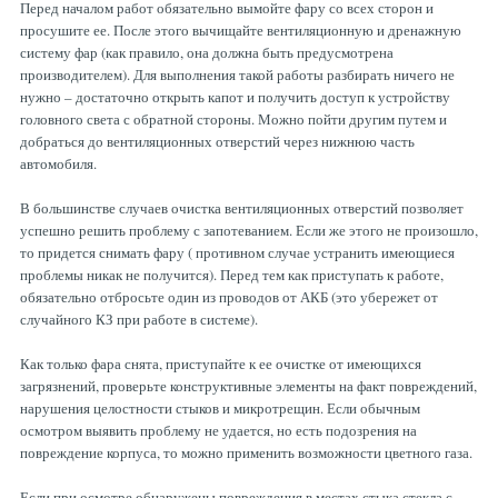
Перед началом работ обязательно вымойте фару со всех сторон и
просушите ее. После этого вычищайте вентиляционную и дренажную
систему фар (как правило, она должна быть предусмотрена
производителем). Для выполнения такой работы разбирать ничего не
нужно – достаточно открыть капот и получить доступ к устройству
головного света с обратной стороны. Можно пойти другим путем и
добраться до вентиляционных отверстий через нижнюю часть
автомобиля.
В большинстве случаев очистка вентиляционных отверстий позволяет
успешно решить проблему с запотеванием. Если же этого не произошло,
то придется снимать фару ( противном случае устранить имеющиеся
проблемы никак не получится). Перед тем как приступать к работе,
обязательно отбросьте один из проводов от АКБ (это убережет от
случайного КЗ при работе в системе).
Как только фара снята, приступайте к ее очистке от имеющихся
загрязнений, проверьте конструктивные элементы на факт повреждений,
нарушения целостности стыков и микротрещин. Если обычным
осмотром выявить проблему не удается, но есть подозрения на
повреждение корпуса, то можно применить возможности цветного газа.
Если при осмотре обнаружены повреждения в местах стыка стекла с