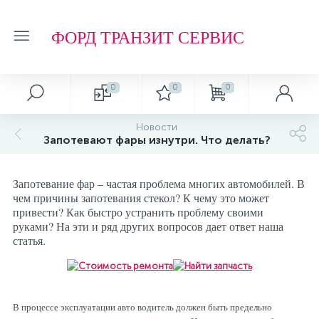
ФОРД ТРАНЗИТ СЕРВИС
0
0
0
Автосервис
О магазине
Обзоры и советы
Т.О. ФОРД ТРАНЗИТ
Новости
Запотевают фары изнутри. Что делать?
Ремонт подвески и ходовой части
Отзывы о компании
Обзоры
Фильтр МАСЛЯНЫЙ
Запотевание фар – частая проблема многих автомобилей. В
Ремонт агрегатов
Рейтинг
Фильтр ТОПЛИВНЫЙ
чем причины запотевания стекол? К чему это может
привести? Как быстро устранить проблему своими
руками? На эти и ряд других вопросов дает ответ наша
Кузовные работы
Технологии
Фильтр ВОЗДУШНЫЙ
статья.
Плановое Т.О.
Фильтр САЛОННЫЙ
В процессе эксплуатации авто водитель должен быть предельно