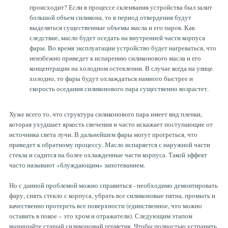
происходит? Если в процессе склеивания устройства был залит
большой объем силикона, то в период отвердения будут
выделяться существенные объемы масла и его паров. Как
следствие, масло будет оседать на внутренней части корпуса
фары. Во время эксплуатации устройство будет нагреваться, что
неизбежно приведет к испарению силиконового масла и его
концентрации на холодном остеклении. В случае когда на улице
холодно, то фары будут охлаждаться намного быстрее и
скорость оседания силиконового пара существенно возрастет.
Хуже всего то, что структура силиконового пара имеет вид пленки,
которая ухудшает яркость свечения и часто искажает поступающие от
источника света лучи. В дальнейшем фары могут прогреться, что
приведет к обратному процессу. Масло испаряется с наружной части
стекла и садится на более охлажденные части корпуса. Такой эффект
часто называют «блуждающим» запотеванием.
Но с данной проблемой можно справиться - необходимо демонтировать
фару, снять стекло с корпуса, убрать все силиконовые пятна, промыть и
качественно протереть все поверхности (единственное, что можно
оставить в покое – это хром и отражатели). Следующим этапом
вычищайте старый силиконовый герметик. Чтобы полностью устранить