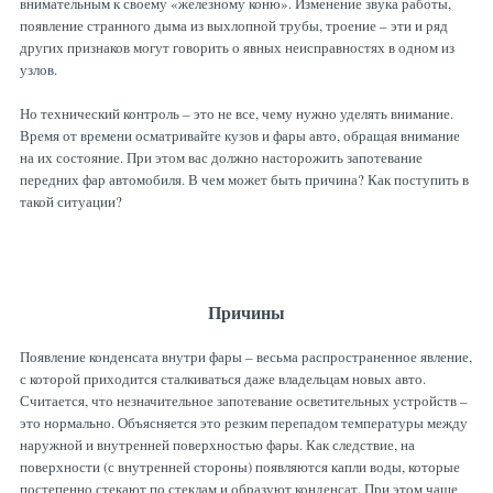
внимательным к своему «железному коню». Изменение звука работы,
Рулевая система
Масло МОТОРНОЕ
появление странного дыма из выхлопной трубы, троение – эти и ряд
других признаков могут говорить о явных неисправностях в одном из
узлов.
Топливная система
МАСЛО ТРАНСМИССИОННОЕ
Но технический контроль – это не все, чему нужно уделять внимание.
Время от времени осматривайте кузов и фары авто, обращая внимание
Тормозная система
ТОРМОЗНАЯ ЖИДКОСТЬ
на их состояние. При этом вас должно насторожить запотевание
передних фар автомобиля. В чем может быть причина? Как поступить в
такой ситуации?
Автоэлектрика
АНТИФРИЗ
ПРИВОДНОЙ РЕМЕНЬ
Причины
Появление конденсата внутри фары – весьма распространенное явление,
РОЛИКИ
с которой приходится сталкиваться даже владельцам новых авто.
Считается, что незначительное запотевание осветительных устройств –
это нормально. Объясняется это резким перепадом температуры между
ТОРМОЗНЫЕ КОЛОДКИ
наружной и внутренней поверхностью фары. Как следствие, на
поверхности (с внутренней стороны) появляются капли воды, которые
постепенно стекают по стеклам и образуют конденсат. При этом чаще