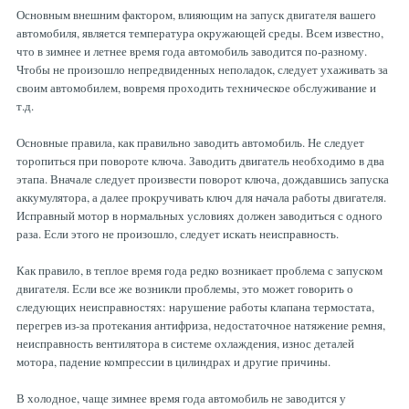
Рулевая система
Масло МОТОРНОЕ
Основным внешним фактором, влияющим на запуск двигателя вашего
автомобиля, является температура окружающей среды. Всем известно,
что в зимнее и летнее время года автомобиль заводится по-разному.
Чтобы не произошло непредвиденных неполадок, следует ухаживать за
Топливная система
МАСЛО ТРАНСМИССИОННОЕ
своим автомобилем, вовремя проходить техническое обслуживание и
т.д.
Тормозная система
ТОРМОЗНАЯ ЖИДКОСТЬ
Основные правила, как правильно заводить автомобиль. Не следует
торопиться при повороте ключа. Заводить двигатель необходимо в два
этапа. Вначале следует произвести поворот ключа, дождавшись запуска
Автоэлектрика
АНТИФРИЗ
аккумулятора, а далее прокручивать ключ для начала работы двигателя.
Исправный мотор в нормальных условиях должен заводиться с одного
раза. Если этого не произошло, следует искать неисправность.
ПРИВОДНОЙ РЕМЕНЬ
Как правило, в теплое время года редко возникает проблема с запуском
двигателя. Если все же возникли проблемы, это может говорить о
следующих неисправностях: нарушение работы клапана термостата,
РОЛИКИ
перегрев из-за протекания антифриза, недостаточное натяжение ремня,
неисправность вентилятора в системе охлаждения, износ деталей
мотора, падение компрессии в цилиндрах и другие причины.
ТОРМОЗНЫЕ КОЛОДКИ
В холодное, чаще зимнее время года автомобиль не заводится у