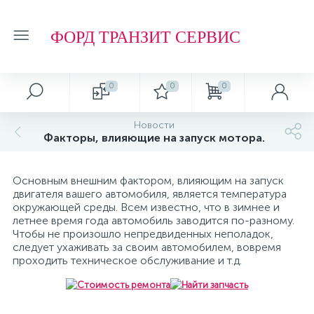
ФОРД ТРАНЗИТ СЕРВИС
0
0
0
Автосервис
О магазине
Обзоры и советы
Т.О. ФОРД ТРАНЗИТ
Новости
Факторы, влияющие на запуск мотора.
Ремонт подвески и ходовой части
Отзывы о компании
Обзоры
Фильтр МАСЛЯНЫЙ
Основным внешним фактором, влияющим на запуск
Ремонт агрегатов
Рейтинг
Фильтр ТОПЛИВНЫЙ
двигателя вашего автомобиля, является температура
окружающей среды. Всем известно, что в зимнее и
летнее время года автомобиль заводится по-разному.
Кузовные работы
Технологии
Фильтр ВОЗДУШНЫЙ
Чтобы не произошло непредвиденных неполадок,
следует ухаживать за своим автомобилем, вовремя
проходить техническое обслуживание и т.д.
Плановое Т.О.
Фильтр САЛОННЫЙ