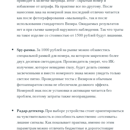
приводит к засветке матрицы. Итог - скрытый номер и
избавление от штрафа. На практике все по-другому. После
нанесения лака на номерной знак последний отлично читается
как после фотографирования «мыльницей», так и после
использования стандартного Визира. Ожидаемых результатов
нет и при съемке камерой наружного наблюдения. Так что траты
на такое изделие со стоимостью от 1500 рублей будут лишними.
Spy-рамка.
За 1000 рублей на рынке можно обзавестись
специальной рамкой для номера, на котором закреплено более
двух десятков светодиодов. Производитель уверят, что ИК-
излучение, которое невидимо глазу, будет делать снимки
засвеченными и вместо номерного знака можно увидеть только
светлое пятно. Проведенные тесты с Визиром и обычным
фотоаппаратом снова не обеспечили должного эффекта.
Номерной знак после установки и активации читается без
проблем, поэтому затраты также неоправданны.
Радар-детектор.
При выборе устройства стоит ориентироваться
на чувствительность и способность качественно «отсеивать»
лишние сигналы. Как показывает практика, именно по этим
параметрам можно отличить бюджетные и дорогостоящие