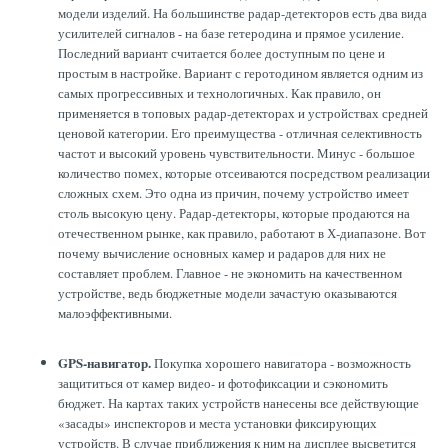
модели изделий. На большинстве радар-детекторов есть два вида
усилителей сигналов - на базе гетеродина и прямое усиление.
Последний вариант считается более доступным по цене и
простым в настройке. Вариант с геротодином является одним из
самых прогрессивных и технологичных. Как правило, он
применяется в топовых радар-детекторах и устройствах средней
ценовой категории. Его преимущества - отличная селективность
частот и высокий уровень чувствительности. Минус - большое
количество помех, которые отсеиваются посредством реализации
сложных схем. Это одна из причин, почему устройство имеет
столь высокую цену. Радар-детекторы, которые продаются на
отечественном рынке, как правило, работают в Х-диапазоне. Вот
почему вычисление основных камер и радаров для них не
составляет проблем. Главное - не экономить на качественном
устройстве, ведь бюджетные модели зачастую оказываются
малоэффективными.
GPS-навигатор.
Покупка хорошего навигатора - возможность
защититься от камер видео- и фотофиксации и сэкономить
бюджет. На картах таких устройств нанесены все действующие
«засады» инспекторов и места установки фиксирующих
устройств. В случае приближения к ним на дисплее высветится