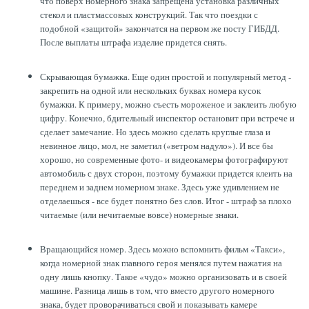
что поверх номерного знака запрещена установка различных
стекол и пластмассовых конструкций. Так что поездки с
подобной «защитой» закончатся на первом же посту ГИБДД.
После выплаты штрафа изделие придется снять.
Скрывающая бумажка. Еще один простой и популярный метод -
закрепить на одной или нескольких буквах номера кусок
бумажки. К примеру, можно съесть мороженое и заклеить любую
цифру. Конечно, бдительный инспектор остановит при встрече и
сделает замечание. Но здесь можно сделать круглые глаза и
невинное лицо, мол, не заметил («ветром надуло»). И все бы
хорошо, но современные фото- и видеокамеры фотографируют
автомобиль с двух сторон, поэтому бумажки придется клеить на
переднем и заднем номерном знаке. Здесь уже удивлением не
отделаешься - все будет понятно без слов. Итог - штраф за плохо
читаемые (или нечитаемые вовсе) номерные знаки.
Вращающийся номер. Здесь можно вспомнить фильм «Такси»,
когда номерной знак главного героя менялся путем нажатия на
одну лишь кнопку. Такое «чудо» можно организовать и в своей
машине. Разница лишь в том, что вместо другого номерного
знака, будет проворачиваться свой и показывать камере