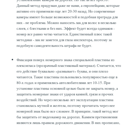
Данный метод придуман даже не нами, а европейцами, которые
активно его применяли еще лет 20-30 назад. Но современные
камеры имеют больше возможностей и подобная преграда для
них - не проблема. Можно наносить лак для волос в несколько
слоев, с блестками и без них. Эффект будет всегда одинаков -
номер все равно четко читается. Единственный плюс такой
методики - лак не заметен для глаза инспектора, поэтому за
подобную самодеятельность штрафа не будет.
Фиксация поверх номерного знака специальной пластины из
плексигласа (прозрачный пластиковый материал). Считается, что
его действие буквально «размывает» буквы, и они плохо
читаются. Такие пластины пользовались популярностью еще в
80-х годах и применялись автолюбителями лет 10-15. При
установке пластины основной целью было не закрыть номер, а
защитить номерные знаки от ударов камней, грязи и прочих
воздействий. Но через несколько лет эксплуатации пластина
становилась мутной и желтела, поэтому прочитать через нее
номерной знак было все сложнее. В принципе, такой метод мог
бы защитить от видеокамер на дорогах. Камнем преткновения
являются лишь правила дорожного движения. В них прописано,