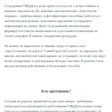
Сотрудники ГИБДД все реже прячутся в кустах с целью поймать и
наказать нарушителя. Их заменяют автоматические «блюстители
порядка» - приборы видео- и фотофиксации, способные работать в
автоматическом режиме, записывать нарушение и отправлять
информацию на сервер. Далее сотрудниками автоинспекции
формируется список, выписываются и рассылаются квитанции на
оплату штрафов. В общем, стандартная процедура.
Но можно ли защититься от лишних затрат и скрыть свое
«преступление» на дороге? Самый простой способ - не нарушать. Но
многих автолюбителей такой вариант не устраивает, поэтому они ищут
более изощренные и оригинальные методы спасения. В данной статье
мы рассмотрим действенные и бесполезные способы.
Кто противник?
Сегодня на дорогах применяется два типа камера - мобильные
(периодически перемещаются работниками ГИБДД на разные точки
трассы) и стационарные (установлены в одном месте и работают 24