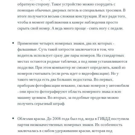
обратную сторону. Такое устройство можно соорудить с
помощью обычных дверных петель и специальных тросиков. В
итоге получается весьма сложная конструкция. И все ради того,
чтобы в момент приближения к камере наблюдения просто
скрыть свой номер. А ведь много проще - снять ногу с педали.
Применение четырех номерных знаков, два их которых -
фальшивые. Суть такой хитрости заключается в том, что
водитель использует сразу две пары номеров. На стандартных
местах остаются родные таблички, а под ними устанавливаются
подделки. При этом компьютер не сможет определить, какой из
номеров считывать (если речь идет о видеофиксации). Но у
такого метода есть два больших недостатка. Во-первых,
приборам фотофиксации неважно, сколько номеров у автомобиля
- они просто фотографируют область номерного знака и всю
машину целиком. Во-вторых, за подобные проделки можно
получить серьезный штраф.
Облезлая краска. До 2008 года был год, когда в ГИБДД поступила
партия низкокачественных номерных знаков. Их особенность
заключалась в слабом удерживании краски, которая под