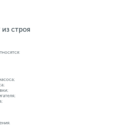
 из строя
тносятся:
насоса;
а;
вки;
гателя;
а;
ения.