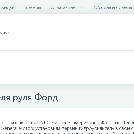
 скидки
Бренды
О магазине
Обзоры и советы
ля руля Форд
ого управления (ГУР) считается американец Фрэнсис Дейвис
я General Motors установила первый гидроусилитель в свой
пу, когда давление в системе создает специальный насос.