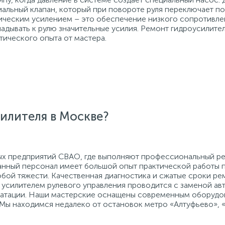
альный клапан, который при повороте руля переключает по
лическим усилением – это обеспечение низкого сопротивле
адывать к рулю значительные усилия. Ремонт гидроусилител
тического опыта от мастера.
илителя в Москве?
ых предприятий СВАО, где выполняют профессиональный ре
анный персонал имеет большой опыт практической работы
юбой тяжести. Качественная диагностика и сжатые сроки р
усилителем рулевого управления проводится с заменой авто
луатации. Наши мастерские оснащены современным оборуд
 Мы находимся недалеко от остановок метро «Алтуфьево», 