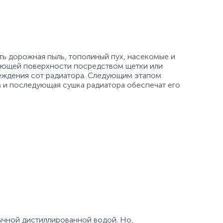
ть дорожная пыль, тополиный пух, насекомые и
ждающей поверхности посредством щетки или
реждения сот радиатора. Следующим этапом
м и последующая сушка радиатора обеспечат его
ычной дистиллированной водой. Но,