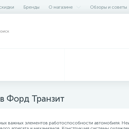
 скидки
Бренды
О магазине
Обзоры и советы
в Форд Транзит
амых важных элементов работоспособности автомобиля. Не
вого агрегата и механизмов. Конструкция системы охлажд