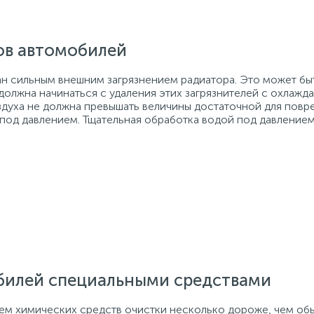
ов автомобилей
ан сильным внешним загрязнением радиатора. Это может бы
 должна начинаться с удаления этих загрязнителей с охла
оздуха не должна превышать величины достаточной для пов
 под давлением. Тщательная обработка водой под давление
билей специальными средствами
ем химических средств очистки несколько дороже, чем об