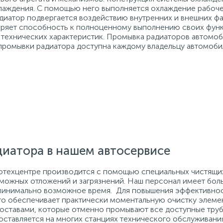
лаждения. С помощью него выполняется охлаждение рабочей
диатор подвергается воздействию внутренних и внешних фак
теряет способность к полноценному выполнению своих функц
 технических характеристик. Промывка радиаторов автомоб
ь промывки радиатора доступна каждому владельцу автомоби
иатора в нашем автосервисе
отехцентре производится с помощью специальных чистящи
можных отложений и загрязнений. Наш персонал имеет бол
 минимально возможное время. Для повышения эффективно
то обеспечивает практически моментальную очистку элеме
оставами, которые отменно промывают все доступные тру
ставляется на многих станциях технического обслуживания 