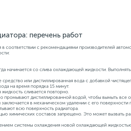
иатора: перечень работ
 в соответствии с рекомендациями производителей автомо
сти:
да начинается со слива охлаждающей жидкости. Выполнят
е средство или дистиллированная вода с добавкой чистяще
ода на время порядка 15 минут.
я жидкость сливается повторно.
о промывают дистиллированной водой, чтобы вымыть все ос
заключается в механическом удалении с его поверхности п
тывают всю поверхность радиатора.
ью химических составов запрещено. Это может вызвать ра
нением системы охлаждения новой охлаждающей жидкость