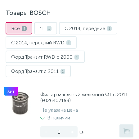
Рулевая система
Масло МОТОРНОЕ
Товары BOSCH
Топливная система
МАСЛО ТРАНСМИССИОННОЕ
Все
1L
С 2014, передние
5
1
1
С 2014, передний RWD
1
Тормозная система
ТОРМОЗНАЯ ЖИДКОСТЬ
Форд Транзит RWD с 2000
1
Автоэлектрика
АНТИФРИЗ
Форд Транзит с 2011
1
ПРИВОДНОЙ РЕМЕНЬ
Хит
Фильтр масляный железный ФТ с 2011
(F026407188)
РОЛИКИ
Не указана цена
В наличии
ТОРМОЗНЫЕ КОЛОДКИ
-
+
шт