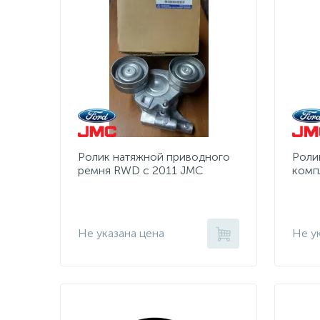
Ролик натяжной приводного
Роли
ремня RWD с 2011 JMC
комп
(1766642)
(1420
Не указана цена
Не у