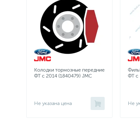
Колодки тормозные передние
Филь
ФТ с 2014 (1840479) JMC
ФТ с
Не указана цена
Не у