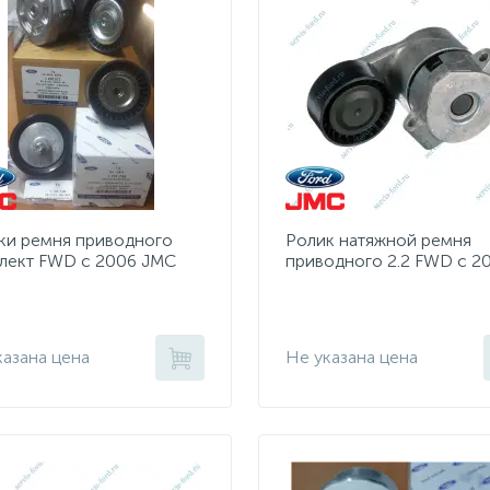
ки ремня приводного
Ролик натяжной ремня
лект FWD с 2006 JMC
приводного 2.2 FWD с 2
513, 1731729, 1731709)
JMC (1420513)
казана цена
Не указана цена