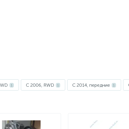
 FWD
С 2006, RWD
С 2014, передние
1
1
1