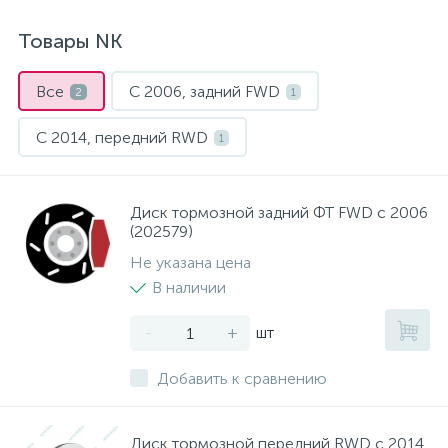
Рулевая система
Масло МОТОРНОЕ
Товары NK
Топливная система
МАСЛО ТРАНСМИССИОННОЕ
Все
С 2006, задний FWD
2
1
С 2014, передний RWD
1
Тормозная система
ТОРМОЗНАЯ ЖИДКОСТЬ
Автоэлектрика
АНТИФРИЗ
Диск тормозной задний ФТ FWD с 2006
(202579)
Не указана цена
ПРИВОДНОЙ РЕМЕНЬ
В наличии
-
+
шт
РОЛИКИ
Добавить к сравнению
ТОРМОЗНЫЕ КОЛОДКИ
Диск тормозной передний RWD с 2014