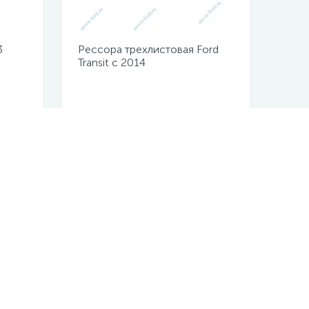
3
Рессора трехлистовая Ford
Transit с 2014
2503216/771403FD2912012N10/771403FD29
Не указана цена
мо сейчас!