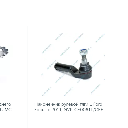
днего
Наконечник рулевой тяги L Ford
89 JMC
Focus с 2011, ЭУР. CE0081L/CEF-
41L