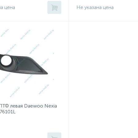
на цена
Не указана цена
 ПТФ левая Daewoo Nexia
76101L