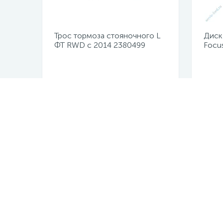
Трос тормоза стояночного L
Диск
ФТ RWD с 2014 2380499
Focu
Не указана цена
Не у
Нужна кон