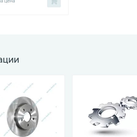
на цена
ации