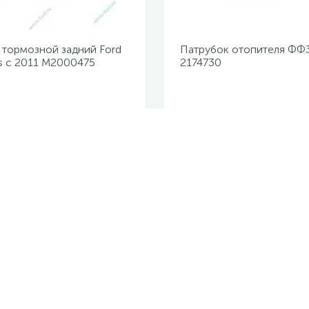
 тормозной задний Ford
Патрубок отопителя ФФ
s с 2011 M2000475
2174730
казана цена
Не указана цена
сультация? Задайте вопрос пря