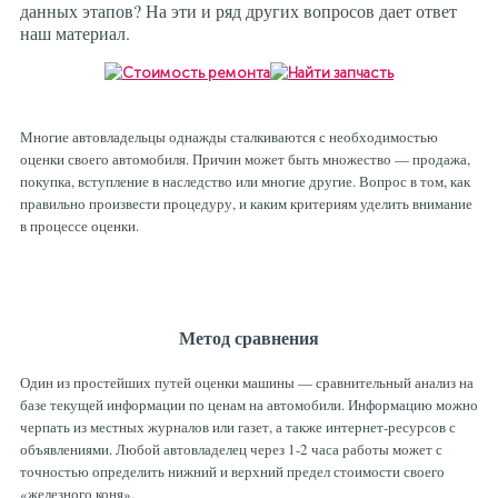
данных этапов? На эти и ряд других вопросов дает ответ
Рулевая система
Масло МОТОРНОЕ
наш материал.
Топливная система
МАСЛО ТРАНСМИССИОННОЕ
Многие автовладельцы однажды сталкиваются с необходимостью
Тормозная система
ТОРМОЗНАЯ ЖИДКОСТЬ
оценки своего автомобиля. Причин может быть множество — продажа,
покупка, вступление в наследство или многие другие. Вопрос в том, как
правильно произвести процедуру, и каким критериям уделить внимание
в процессе оценки.
Автоэлектрика
АНТИФРИЗ
ПРИВОДНОЙ РЕМЕНЬ
Метод сравнения
РОЛИКИ
Один из простейших путей оценки машины — сравнительный анализ на
базе текущей информации по ценам на автомобили. Информацию можно
черпать из местных журналов или газет, а также интернет-ресурсов с
ТОРМОЗНЫЕ КОЛОДКИ
объявлениями. Любой автовладелец через 1-2 часа работы может с
точностью определить нижний и верхний предел стоимости своего
«железного коня».