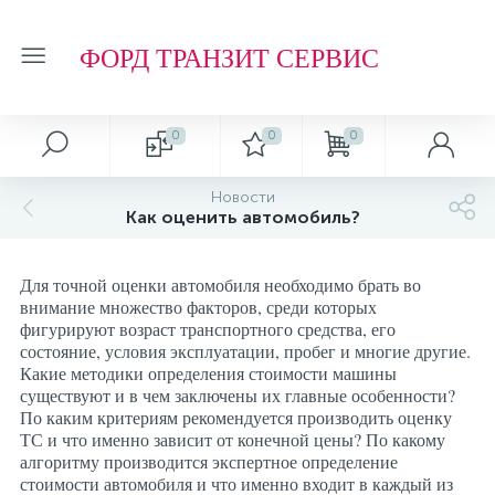
ФОРД ТРАНЗИТ СЕРВИС
0
0
0
Автосервис
О магазине
Обзоры и советы
Т.О. ФОРД ТРАНЗИТ
Новости
Как оценить автомобиль?
Ремонт подвески и ходовой части
Отзывы о компании
Обзоры
Фильтр МАСЛЯНЫЙ
Для точной оценки автомобиля необходимо брать во
Ремонт агрегатов
Рейтинг
Фильтр ТОПЛИВНЫЙ
внимание множество факторов, среди которых
фигурируют возраст транспортного средства, его
состояние, условия эксплуатации, пробег и многие другие.
Кузовные работы
Технологии
Фильтр ВОЗДУШНЫЙ
Какие методики определения стоимости машины
существуют и в чем заключены их главные особенности?
По каким критериям рекомендуется производить оценку
Плановое Т.О.
Фильтр САЛОННЫЙ
ТС и что именно зависит от конечной цены? По какому
алгоритму производится экспертное определение
стоимости автомобиля и что именно входит в каждый из